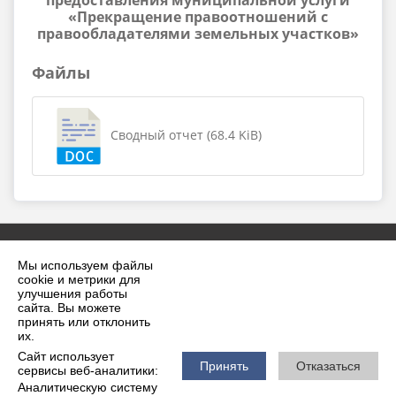
предоставления муниципальной услуги
«Прекращение правоотношений с
правообладателями земельных участков»
Файлы
Сводный отчет (68.4 KiB)
Мы используем файлы
cookie и метрики для
улучшения работы
сайта. Вы можете
принять или отклонить
2026 г. krilovskaya.ru
их.
Вход
Карта сайта
Сайт использует
Политика обработки персональных данных
Принять
Отказаться
сервисы веб-аналитики:
Аналитическую систему