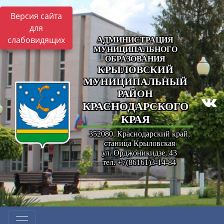
Версия сайта
для
слабовидящих
АДМИНИСТРАЦИЯ
МУНИЦИПАЛЬНОГО
ОБРАЗОВАНИЯ
КРЫЛОВСКИЙ
МУНИЦИПАЛЬНЫЙ
РАЙОН
КРАСНОДАРСКОГО
КРАЯ
352080, Краснодарский край,
станица Крыловская
ул. Орджоникидзе, 43
тел. +7(86161)3-14-84