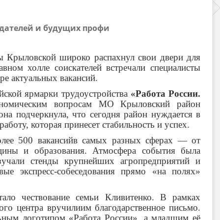
одателей и будущих профи
ы Крыловской широко распахнул свои двери для
авном холле соискателей встречали специалисты
ре актуальных вакансий.
йской ярмарки трудоустройства
«Работа России.
кономическим вопросам МО Крыловский район
она подчеркнула, что сегодня район нуждается в
аботу, которая принесет стабильность и успех.
более 500 вакансийв самых разных сферах — от
цины и образования. Атмосфера события была
изучали стенды крупнейших агропредприятий и
вые экспресс-собеседования прямо «на полях»
ало чествование семьи Кливитенко. В рамках
ого центра вручилиим благодарственное письмо.
ьным логотипом «Работа России», а младшим её