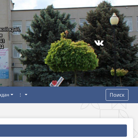
кий край,
я
43
84
Поиск
ждан
⋮