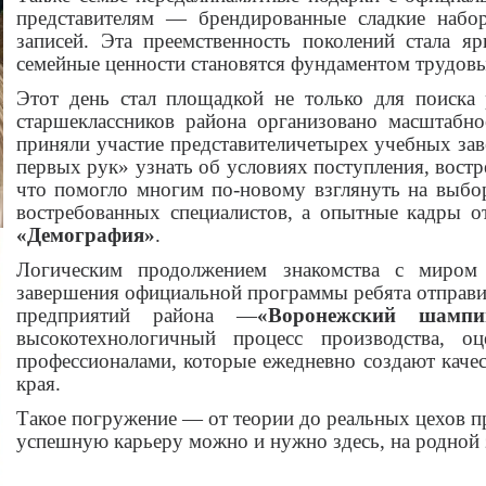
представителям — брендированные сладкие наб
записей. Эта преемственность поколений стала я
семейные ценности становятся фундаментом трудов
Этот день стал площадкой не только для поиска
старшеклассников района организовано масштабн
приняли участие представителичетырех учебных за
первых рук» узнать об условиях поступления, вост
что помогло многим по-новому взглянуть на выбо
востребованных специалистов, а опытные кадры о
«Демография»
.
Логическим продолжением знакомства с миром т
завершения официальной программы ребята отправи
предприятий района —
«Воронежский шампи
высокотехнологичный процесс производства, 
профессионалами, которые ежедневно создают качес
края.
Такое погружение — от теории до реальных цехов п
успешную карьеру можно и нужно здесь, на родной 