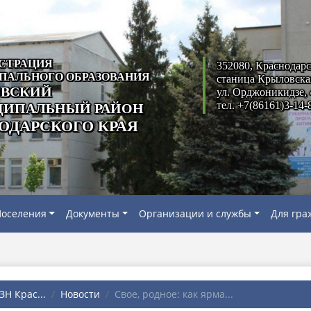
СТРАЦИЯ
352080, Краснодарс
ПАЛЬНОГО ОБРАЗОВАНИЯ
станица Крыловска
ВСКИЙ
ул. Орджоникидзе, 
тел. +7(86161)3-14-
ИПАЛЬНЫЙ РАЙОН
ОДАРСКОГО КРАЯ
оселения
Документы
Организации и службы
Для гра
Н Крас...
Новости
Свое, родное: как ярма...