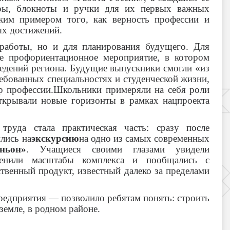
оры, блокноты и ручки для их первых важных
рким примером того, как верность профессии и
ых достижений.
 работы, но и для планирования будущего. Для
ое профориентационное мероприятие, в котором
ведений региона. Будущие выпускники смогли «из
ребованных специальностях и студенческой жизни,
р профессии.Школьники примеряли на себя роли
ткрывали новые горизонты в рамках нацпроекта
руда стала практическая часть: сразу после
лись на
экскурсию
на одно из самых современных
ньон»
. Учащиеся своими глазами увидели
оценили масштабы комплекса и пообщались с
твенный продукт, известный далеко за пределами
редприятия — позволило ребятам понять: строить
земле, в родном районе.