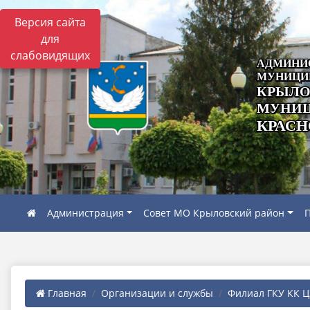
Версия сайта
для
слабовидящих
АДМИНИ
МУНИЦИ
КРЫЛО
МУНИЦ
КРАСН
Администрация
Совет МО Крыловский район
П
Главная
Организации и службы
Филиал ГКУ КК ЦЗ