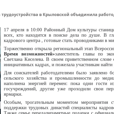
ка трудоустройства в Крыловской объединила работ
17 апреля в 10:00 Районный Дом культуры станиц
всех, кто находится в поиске дела по душе. В гл
кадрового центра , готовые стать проводниками в ми
Торжественно открыла региональный этап Всеросси
Время возможностей»
заместитель главы по э
Светлана Киселева. В своем приветственном слове 
инициативных кадрах, и пожелала участникам найти р
Для соискателей работодателями было заявлено 
сельского хозяйства и промышленности до меди
наполнена энергией перемен: пока одни гости 
госучреждений, другие уже проходили свои пер
ярмарки.
Особым, трогательным моментом мероприятия ст
поддержки трудовых династий специалисты кадров
Также семье передалипамятные подарки с официал