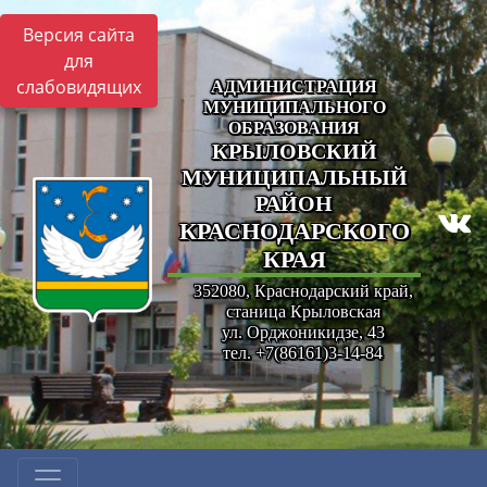
Версия сайта
для
слабовидящих
АДМИНИСТРАЦИЯ
МУНИЦИПАЛЬНОГО
ОБРАЗОВАНИЯ
КРЫЛОВСКИЙ
МУНИЦИПАЛЬНЫЙ
РАЙОН
КРАСНОДАРСКОГО
КРАЯ
352080, Краснодарский край,
станица Крыловская
ул. Орджоникидзе, 43
тел. +7(86161)3-14-84