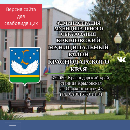
Версия сайта
для
слабовидящих
АДМИНИСТРАЦИЯ
МУНИЦИПАЛЬНОГО
ОБРАЗОВАНИЯ
КРЫЛОВСКИЙ
МУНИЦИПАЛЬНЫЙ
РАЙОН
КРАСНОДАРСКОГО
КРАЯ
352080, Краснодарский край,
станица Крыловская
ул. Орджоникидзе, 43
тел. +7(86161)3-14-84