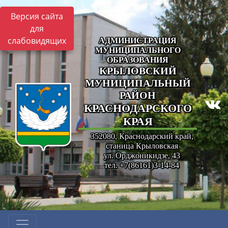
Версия сайта
для
слабовидящих
АДМИНИСТРАЦИЯ
МУНИЦИПАЛЬНОГО
ОБРАЗОВАНИЯ
КРЫЛОВСКИЙ
МУНИЦИПАЛЬНЫЙ
РАЙОН
КРАСНОДАРСКОГО
КРАЯ
352080, Краснодарский край,
станица Крыловская
ул. Орджоникидзе, 43
тел. +7(86161)3-14-84