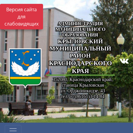
Версия сайта
для
слабовидящих
АДМИНИСТРАЦИЯ
МУНИЦИПАЛЬНОГО
ОБРАЗОВАНИЯ
КРЫЛОВСКИЙ
МУНИЦИПАЛЬНЫЙ
РАЙОН
КРАСНОДАРСКОГО
КРАЯ
352080, Краснодарский край,
станица Крыловская
ул. Орджоникидзе, 43
тел. +7(86161)3-14-84