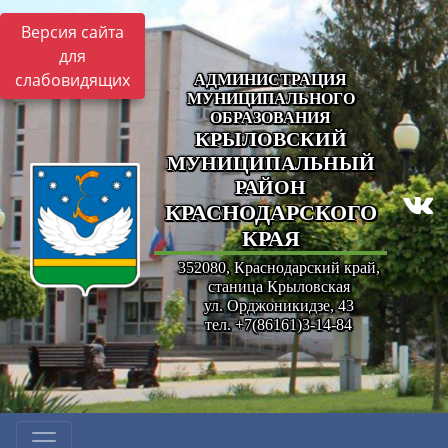
Версия сайта
для
слабовидящих
АДМИНИСТРАЦИЯ
МУНИЦИПАЛЬНОГО
ОБРАЗОВАНИЯ
КРЫЛОВСКИЙ
МУНИЦИПАЛЬНЫЙ
РАЙОН
КРАСНОДАРСКОГО
КРАЯ
352080, Краснодарский край,
станица Крыловская
ул. Орджоникидзе, 43
тел. +7(86161)3-14-84