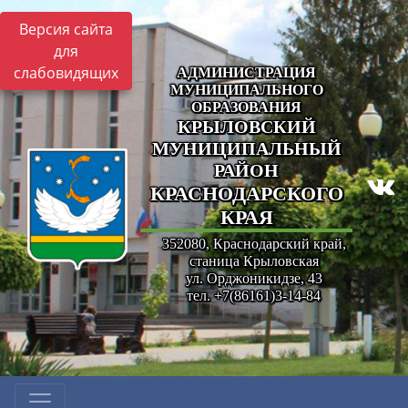
Версия сайта
для
слабовидящих
АДМИНИСТРАЦИЯ
МУНИЦИПАЛЬНОГО
ОБРАЗОВАНИЯ
КРЫЛОВСКИЙ
МУНИЦИПАЛЬНЫЙ
РАЙОН
КРАСНОДАРСКОГО
КРАЯ
352080, Краснодарский край,
станица Крыловская
ул. Орджоникидзе, 43
тел. +7(86161)3-14-84