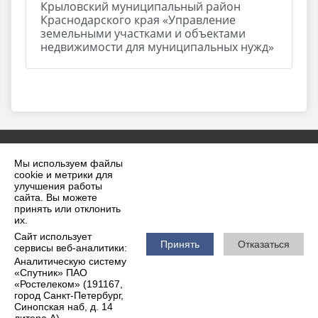
Крыловский муниципальный район
Краснодарского края «Управление
земельными участками и объектами
недвижимости для муниципальных нужд»
Мы используем файлы
cookie и метрики для
улучшения работы
сайта. Вы можете
принять или отклонить
2026 г. krilovskaya.ru
их.
Вход
Карта сайта
Сайт использует
Политика обработки персональных данных
Принять
Отказаться
сервисы веб-аналитики:
Аналитическую систему
Сделано на KubCMS
«Спутник» ПАО
Разработка и поддержка
«Ростелеком» (191167,
город Санкт-Петербург,
Синопская наб, д. 14