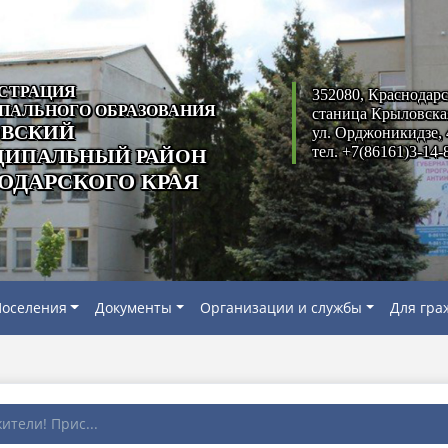
СТРАЦИЯ
352080, Краснодарс
ПАЛЬНОГО ОБРАЗОВАНИЯ
станица Крыловска
ВСКИЙ
ул. Орджоникидзе, 
тел. +7(86161)3-14-
ИПАЛЬНЫЙ РАЙОН
ОДАРСКОГО КРАЯ
оселения
Документы
Организации и службы
Для гра
тели! Прис...