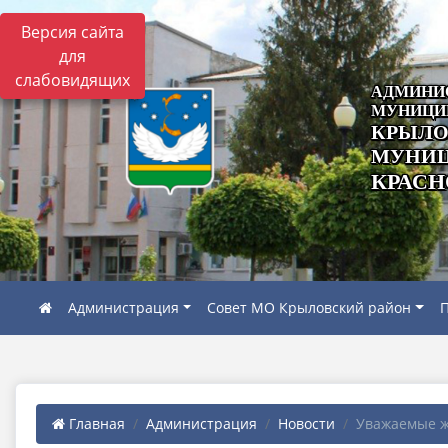
Версия сайта
для
слабовидящих
АДМИНИ
МУНИЦИ
КРЫЛО
МУНИЦ
КРАСН
Администрация
Совет МО Крыловский район
П
Главная
Администрация
Новости
Уважаемые жи