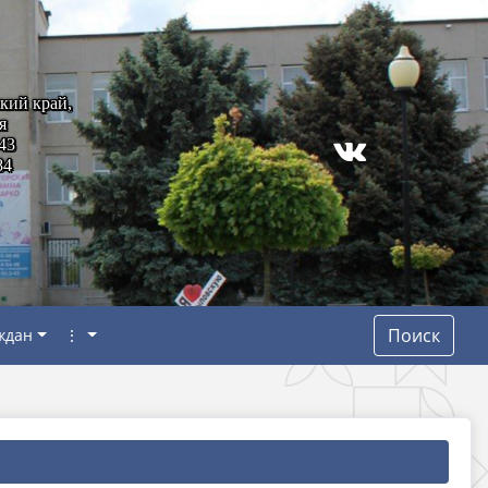
кий край,
я
43
84
Поиск
ждан
⋮