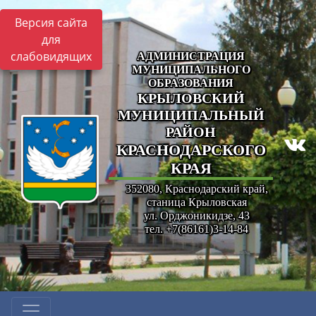
Версия сайта
для
слабовидящих
АДМИНИСТРАЦИЯ
МУНИЦИПАЛЬНОГО
ОБРАЗОВАНИЯ
КРЫЛОВСКИЙ
МУНИЦИПАЛЬНЫЙ
РАЙОН
КРАСНОДАРСКОГО
КРАЯ
352080, Краснодарский край,
станица Крыловская
ул. Орджоникидзе, 43
тел. +7(86161)3-14-84