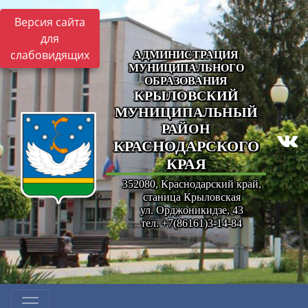
Версия сайта
для
слабовидящих
АДМИНИСТРАЦИЯ
МУНИЦИПАЛЬНОГО
ОБРАЗОВАНИЯ
КРЫЛОВСКИЙ
МУНИЦИПАЛЬНЫЙ
РАЙОН
КРАСНОДАРСКОГО
КРАЯ
352080, Краснодарский край,
станица Крыловская
ул. Орджоникидзе, 43
тел. +7(86161)3-14-84