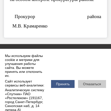
Прокурор района
М.В. Крамаренко
Мы используем файлы
cookie и метрики для
улучшения работы
сайта. Вы можете
принять или отклонить
2026 г. krilovskaya.ru
их.
Вход
Карта сайта
Сайт использует
Политика обработки персональных данных
Принять
Отказаться
сервисы веб-аналитики:
Аналитическую систему
Сделано на KubCMS
«Спутник» ПАО
Разработка и поддержка
«Ростелеком» (191167,
город Санкт-Петербург,
Синопская наб, д. 14
литера А)