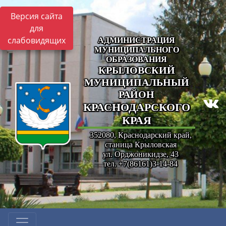
Версия сайта
для
слабовидящих
АДМИНИСТРАЦИЯ
МУНИЦИПАЛЬНОГО
ОБРАЗОВАНИЯ
КРЫЛОВСКИЙ
МУНИЦИПАЛЬНЫЙ
РАЙОН
КРАСНОДАРСКОГО
КРАЯ
352080, Краснодарский край,
станица Крыловская
ул. Орджоникидзе, 43
тел. +7(86161)3-14-84