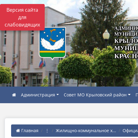
Версия сайта
для
слабовидящих
АДМИНИ
МУНИЦИ
КРЫЛО
МУНИЦ
КРАСН
Администрация
Совет МО Крыловский район
П
Главная
⋮
Жилищно-коммунальное х...
Офици