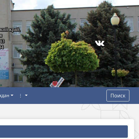
кий край,
я
43
84
Поиск
ждан
⋮