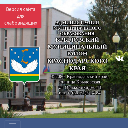
Версия сайта
для
слабовидящих
АДМИНИСТРАЦИЯ
МУНИЦИПАЛЬНОГО
ОБРАЗОВАНИЯ
КРЫЛОВСКИЙ
МУНИЦИПАЛЬНЫЙ
РАЙОН
КРАСНОДАРСКОГО
КРАЯ
352080, Краснодарский край,
станица Крыловская
ул. Орджоникидзе, 43
тел. +7(86161)3-14-84