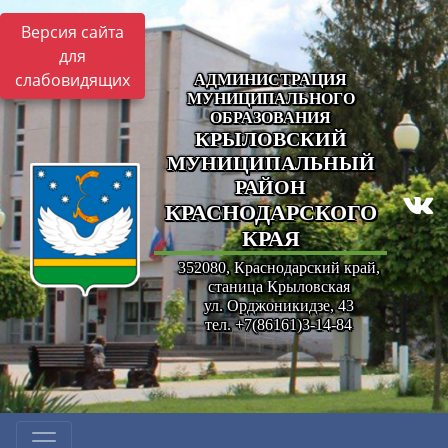
Версия сайта
для
слабовидящих
АДМИНИСТРАЦИЯ
МУНИЦИПАЛЬНОГО
ОБРАЗОВАНИЯ
КРЫЛОВСКИЙ
МУНИЦИПАЛЬНЫЙ
РАЙОН
КРАСНОДАРСКОГО
КРАЯ
352080, Краснодарский край,
станица Крыловская
ул. Орджоникидзе, 43
тел. +7(86161)3-14-84