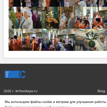
2026 г. krilovskaya.ru
Вход
Сделано на KubCMS
Мы используем файлы cookie и метрики для улучшения работы с