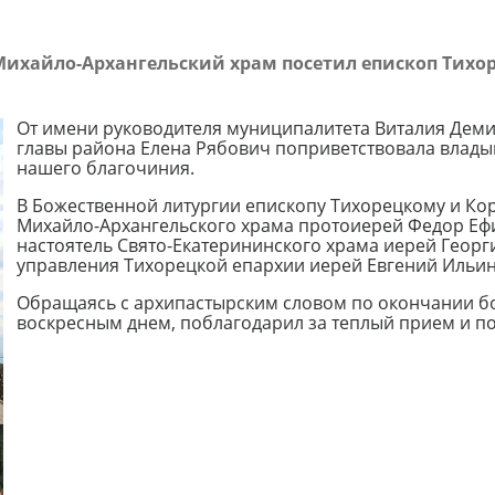
ихайло-Архангельский храм посетил епископ Тихо
От имени руководителя муниципалитета Виталия Дем
главы района Елена Рябович поприветствовала влады
нашего благочиния.
В Божественной литургии епископу Тихорецкому и Ко
Михайло-Архангельского храма протоиерей Федор Ефи
настоятель Свято-Екатерининского храма иерей Георг
управления Тихорецкой епархии иерей Евгений Ильин
Обращаясь с архипастырским словом по окончании бо
воскресным днем, поблагодарил за теплый прием и п