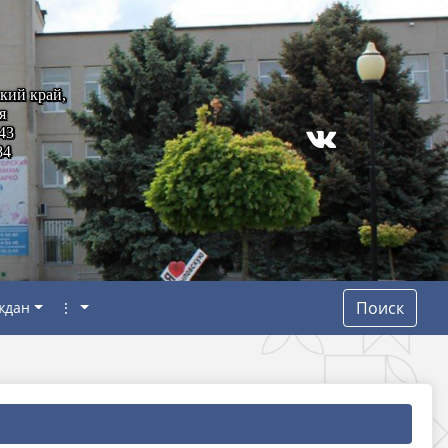
кий край,
я
43
84
Поиск
ждан
⋮