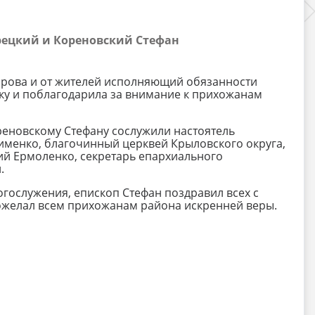
рецкий и Кореновский Стефан
ирова и от жителей исполняющий обязанности
ку и поблагодарила за внимание к прихожанам
реновскому Стефану сослужили настоятель
менко, благочинный церквей Крыловского округа,
ий Ермоленко, секретарь епархиального
.
гослужения, епископ Стефан поздравил всех с
ожелал всем прихожанам района искренней веры.