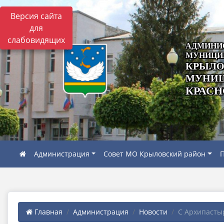
Версия сайта
для
слабовидящих
АДМИНИ
МУНИЦИ
КРЫЛО
МУНИЦ
КРАСН
Администрация
Совет МО Крыловский район
П
Главная
Администрация
Новости
С Архипастыр