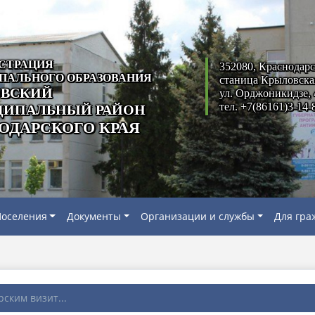
СТРАЦИЯ
352080, Краснодарс
ПАЛЬНОГО ОБРАЗОВАНИЯ
станица Крыловска
ВСКИЙ
ул. Орджоникидзе, 
тел. +7(86161)3-14-
ИПАЛЬНЫЙ РАЙОН
ОДАРСКОГО КРАЯ
оселения
Документы
Организации и службы
Для гра
ским визит...