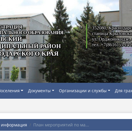
СТРАЦИЯ
352080, Краснодарс
ПАЛЬНОГО ОБРАЗОВАНИЯ
станица Крыловска
ВСКИЙ
ул. Орджоникидзе, 
тел. +7(86161)3-14-
ИПАЛЬНЫЙ РАЙОН
ОДАРСКОГО КРАЯ
оселения
Документы
Организации и службы
Для гра
я информация
План мероприятий по ма...