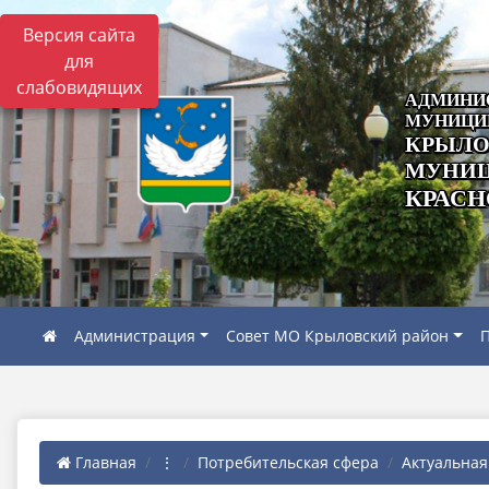
Версия сайта
для
слабовидящих
АДМИНИ
МУНИЦИ
КРЫЛО
МУНИЦ
КРАСН
Администрация
Совет МО Крыловский район
П
Главная
⋮
Потребительская сфера
Актуальна