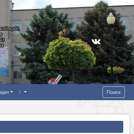
кий край,
я
43
84
Поиск
ждан
⋮