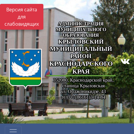
Версия сайта
для
слабовидящих
АДМИНИСТРАЦИЯ
МУНИЦИПАЛЬНОГО
ОБРАЗОВАНИЯ
КРЫЛОВСКИЙ
МУНИЦИПАЛЬНЫЙ
РАЙОН
КРАСНОДАРСКОГО
КРАЯ
352080, Краснодарский край,
станица Крыловская
ул. Орджоникидзе, 43
тел. +7(86161)3-14-84