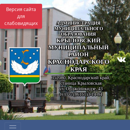
Версия сайта
для
слабовидящих
АДМИНИСТРАЦИЯ
МУНИЦИПАЛЬНОГО
ОБРАЗОВАНИЯ
КРЫЛОВСКИЙ
МУНИЦИПАЛЬНЫЙ
РАЙОН
КРАСНОДАРСКОГО
КРАЯ
352080, Краснодарский край,
станица Крыловская
ул. Орджоникидзе, 43
тел. +7(86161)3-14-84