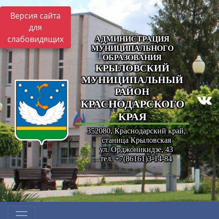
Версия сайта
для
слабовидящих
АДМИНИСТРАЦИЯ
МУНИЦИПАЛЬНОГО
ОБРАЗОВАНИЯ
КРЫЛОВСКИЙ
МУНИЦИПАЛЬНЫЙ
РАЙОН
КРАСНОДАРСКОГО
КРАЯ
352080, Краснодарский край,
станица Крыловская
ул. Орджоникидзе, 43
тел. +7(86161)3-14-84