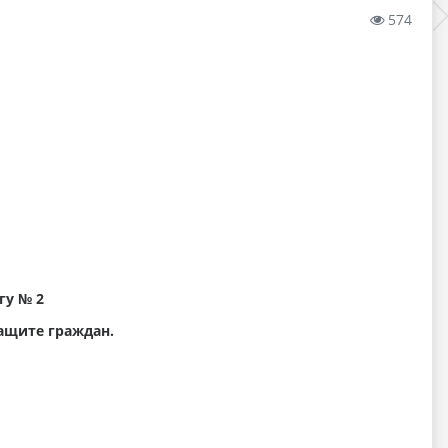
574
гу № 2
ащите граждан.