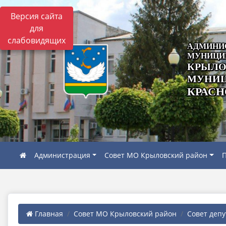
Версия сайта
для
слабовидящих
АДМИНИ
МУНИЦИ
КРЫЛО
МУНИЦ
КРАСН
Администрация
Совет МО Крыловский район
П
Главная
Совет МО Крыловский район
Совет депу