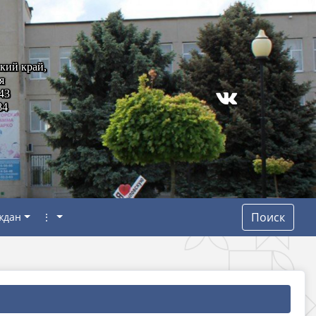
кий край,
я
43
84
Поиск
ждан
⋮