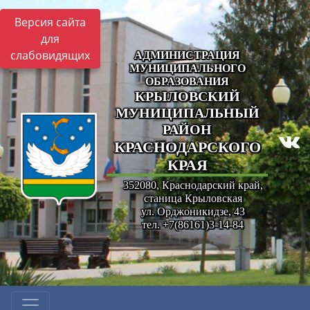
Версия сайта
для
слабовидящих
АДМИНИСТРАЦИЯ
МУНИЦИПАЛЬНОГО
ОБРАЗОВАНИЯ
КРЫЛОВСКИЙ
МУНИЦИПАЛЬНЫЙ
РАЙОН
КРАСНОДАРСКОГО
КРАЯ
352080, Краснодарский край,
станица Крыловская
ул. Орджоникидзе, 43
тел. +7(86161)3-14-84