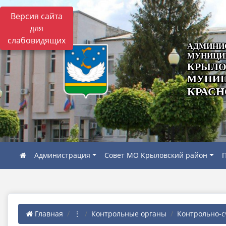
Версия сайта
для
слабовидящих
АДМИНИ
МУНИЦИ
КРЫЛО
МУНИЦ
КРАСН
Администрация
Совет МО Крыловский район
П
Главная
⋮
Контрольные органы
Контрольно-с