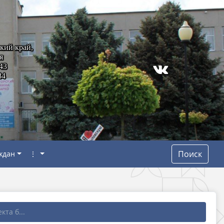
кий край,
я
43
84
Поиск
ждан
⋮
кта б...