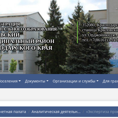
СТРАЦИЯ
352080, Краснодарс
ПАЛЬНОГО ОБРАЗОВАНИЯ
станица Крыловска
ВСКИЙ
ул. Орджоникидзе, 
тел. +7(86161)3-14-
ИПАЛЬНЫЙ РАЙОН
ОДАРСКОГО КРАЯ
оселения
Документы
Организации и службы
Для гра
четная палата
Аналитическая деятельн...
«Экспертиза прое