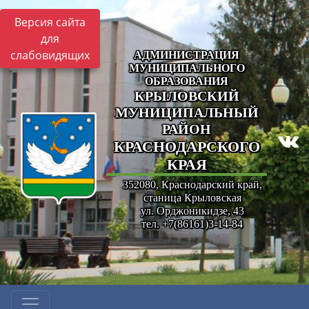
Версия сайта
для
слабовидящих
АДМИНИСТРАЦИЯ
МУНИЦИПАЛЬНОГО
ОБРАЗОВАНИЯ
КРЫЛОВСКИЙ
МУНИЦИПАЛЬНЫЙ
РАЙОН
КРАСНОДАРСКОГО
КРАЯ
352080, Краснодарский край,
станица Крыловская
ул. Орджоникидзе, 43
тел. +7(86161)3-14-84