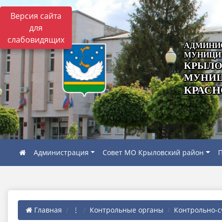
Версия сайта
для
слабовидящих
АДМИНИ
МУНИЦИ
КРЫЛО
МУНИЦ
КРАСН
Администрация
Совет МО Крыловский район
П
Главная
⋮
Контрольные органы
Контрольно-с