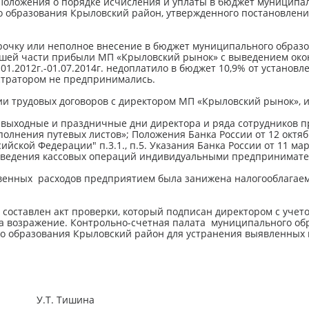
оложения о порядке исчисления и уплаты в бюджет муниципа
 образования Крыловский район, утвержденного постановлен
рочку или неполное внесение в бюджет муниципального обра
вшей части прибыли МП «Крыловский рынок» с выведением окон
.01.2012г.-01.07.2014г. недоплатило в бюджет 10,9% от устано
тратором не предпринимались.
и трудовых договоров с директором МП «Крыловский рынок», и
выходные и праздничные дни директора и ряда сотрудников п
олнения путевых листов»; Положения Банка России от 12 октяб
йской Федерации" п.3.1., п.5. Указания Банка России от 11 мар
ведения кассовых операций индивидуальными предпринимател
венных расходов предприятием была занижена налогооблагае
 составлен акт проверки, который подписан директором с уче
на возражение. Контрольно-счетная палата муниципального о
о образования Крыловский район для устранения выявленных н
н У.Т. Тишина