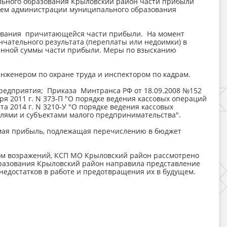
льного образования Крыловский район части прибыли
ием администрации муниципального образования
зования причитающейся части прибыли. На момент
чательного результата (переплаты или недоимки) в
вленной суммы части прибыли. Меры по взысканию
нженером по охране труда и инспектором по кадрам.
редприятия; Приказа Минтранса РФ от 18.09.2008 №152
ря 2011 г. N 373-П "О порядке ведения кассовых операций
та 2014 г. N 3210-У "О порядке ведения кассовых
ями и субъектами малого предпринимательства".
мая прибыль, подлежащая перечислению в бюджет
том возражений, КСП МО Крыловский район рассмотрено
бразования Крыловский район направила представление
едостатков в работе и предотвращения их в будущем.