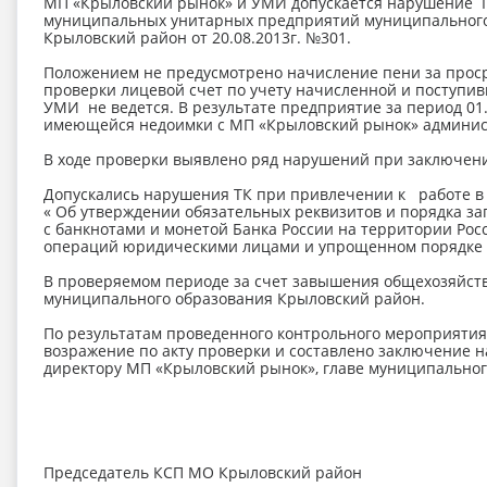
МП «Крыловский рынок» и УМИ допускается нарушение П
муниципальных унитарных предприятий муниципального
Крыловский район от 20.08.2013г. №301.
Положением не предусмотрено начисление пени за прос
проверки лицевой счет по учету начисленной и поступи
УМИ не ведется. В результате предприятие за период 01
имеющейся недоимки с МП «Крыловский рынок» админис
В ходе проверки выявлено ряд нарушений при заключени
Допускались нарушения ТК при привлечении к работе в 
« Об утверждении обязательных реквизитов и порядка зап
с банкнотами и монетой Банка России на территории Росси
операций юридическими лицами и упрощенном порядке 
В проверяемом периоде за счет завышения общехозяйст
муниципального образования Крыловский район.
По результатам проведенного контрольного мероприятия
возражение по акту проверки и составлено заключение 
директору МП «Крыловский рынок», главе муниципальног
Председатель КСП МО Крыловский райо