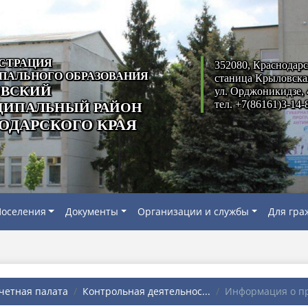
СТРАЦИЯ
352080, Краснодарс
ПАЛЬНОГО ОБРАЗОВАНИЯ
станица Крыловска
ВСКИЙ
ул. Орджоникидзе, 
тел. +7(86161)3-14-
ИПАЛЬНЫЙ РАЙОН
ОДАРСКОГО КРАЯ
оселения
Документы
Организации и службы
Для гра
четная палата
Контрольная деятельнос...
Информация о пр