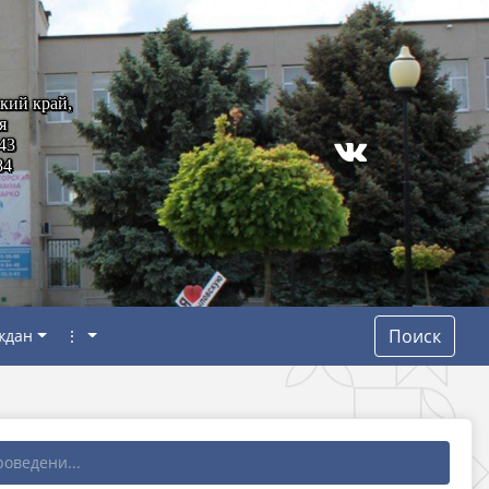
кий край,
я
43
84
Поиск
ждан
⋮
оведени...