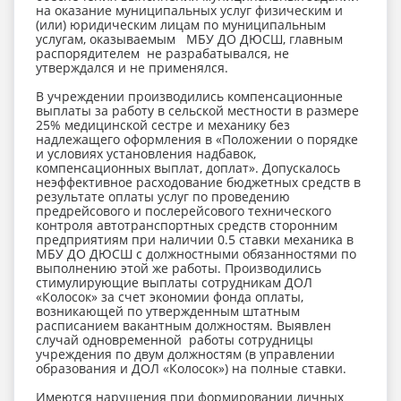
на оказание муниципальных услуг физическим и
(или) юридическим лицам по муниципальным
услугам, оказываемым МБУ ДО ДЮСШ, главным
распорядителем не разрабатывался, не
утверждался и не применялся.
В учреждении производились компенсационные
выплаты за работу в сельской местности в размере
25% медицинской сестре и механику без
надлежащего оформления в «Положении о порядке
и условиях установления надбавок,
компенсационных выплат, доплат». Допускалось
неэффективное расходование бюджетных средств в
результате оплаты услуг по проведению
предрейсового и послерейсового технического
контроля автотранспортных средств сторонним
предприятиям при наличии 0.5 ставки механика в
МБУ ДО ДЮСШ с должностными обязанностями по
выполнению этой же работы. Производились
стимулирующие выплаты сотрудникам ДОЛ
«Колосок» за счет экономии фонда оплаты,
возникающей по утвержденным штатным
расписанием вакантным должностям. Выявлен
случай одновременной работы сотрудницы
учреждения по двум должностям (в управлении
образования и ДОЛ «Колосок») на полные ставки.
Имеются нарушения при формировании личных