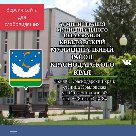
Версия сайта
для
слабовидящих
АДМИНИСТРАЦИЯ
МУНИЦИПАЛЬНОГО
ОБРАЗОВАНИЯ
КРЫЛОВСКИЙ
МУНИЦИПАЛЬНЫЙ
РАЙОН
КРАСНОДАРСКОГО
КРАЯ
352080, Краснодарский край,
станица Крыловская
ул. Орджоникидзе, 43
тел. +7(86161)3-14-84