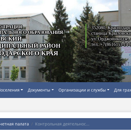
СТРАЦИЯ
352080, Краснодарс
ПАЛЬНОГО ОБРАЗОВАНИЯ
станица Крыловска
ВСКИЙ
ул. Орджоникидзе, 
тел. +7(86161)3-14-
ИПАЛЬНЫЙ РАЙОН
ОДАРСКОГО КРАЯ
оселения
Документы
Организации и службы
Для гра
четная палата
Контрольная деятельнос...