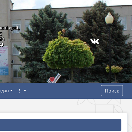
кий край,
я
43
84
Поиск
ждан
⋮