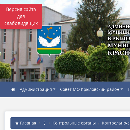
Версия сайта
для
слабовидящих
АДМИНИ
МУНИЦИ
КРЫЛО
МУНИЦ
КРАСН
Администрация
Совет МО Крыловский район
П
Главная
⋮
Контрольные органы
Контрольно-с