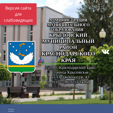
Версия сайта
для
слабовидящих
АДМИНИСТРАЦИЯ
МУНИЦИПАЛЬНОГО
ОБРАЗОВАНИЯ
КРЫЛОВСКИЙ
МУНИЦИПАЛЬНЫЙ
РАЙОН
КРАСНОДАРСКОГО
КРАЯ
352080, Краснодарский край,
станица Крыловская
ул. Орджоникидзе, 43
тел. +7(86161)3-14-84