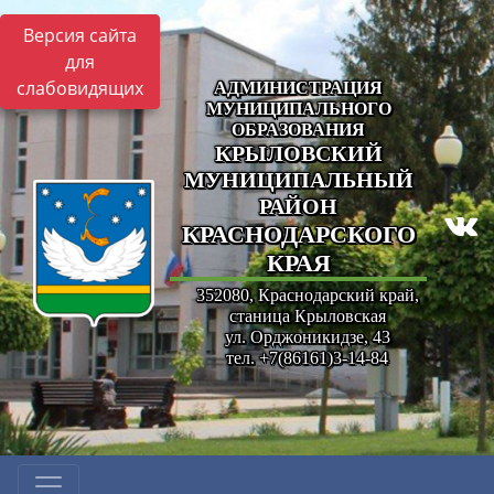
Версия сайта
для
слабовидящих
АДМИНИСТРАЦИЯ
МУНИЦИПАЛЬНОГО
ОБРАЗОВАНИЯ
КРЫЛОВСКИЙ
МУНИЦИПАЛЬНЫЙ
РАЙОН
КРАСНОДАРСКОГО
КРАЯ
352080, Краснодарский край,
станица Крыловская
ул. Орджоникидзе, 43
тел. +7(86161)3-14-84