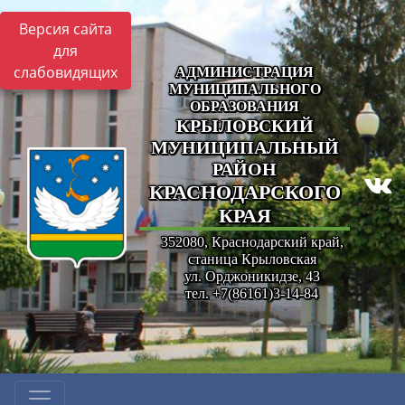
Версия сайта
для
слабовидящих
АДМИНИСТРАЦИЯ
МУНИЦИПАЛЬНОГО
ОБРАЗОВАНИЯ
КРЫЛОВСКИЙ
МУНИЦИПАЛЬНЫЙ
РАЙОН
КРАСНОДАРСКОГО
КРАЯ
352080, Краснодарский край,
станица Крыловская
ул. Орджоникидзе, 43
тел. +7(86161)3-14-84