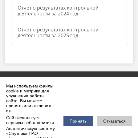
Отчет о результатах контрольной
деятельности за 2024 год
Отчет о результатах контрольной
деятельности за 2025 год
Мы используем файлы
cookie и метрики для
улучшения работы
сайта. Вы можете
принять или отклонить
2026 г. krilovskaya.ru
их.
Вход
Карта сайта
Сайт использует
Политика обработки персональных данных
Принять
Отказаться
сервисы веб-аналитики:
Аналитическую систему
Сделано на KubCMS
«Спутник» ПАО