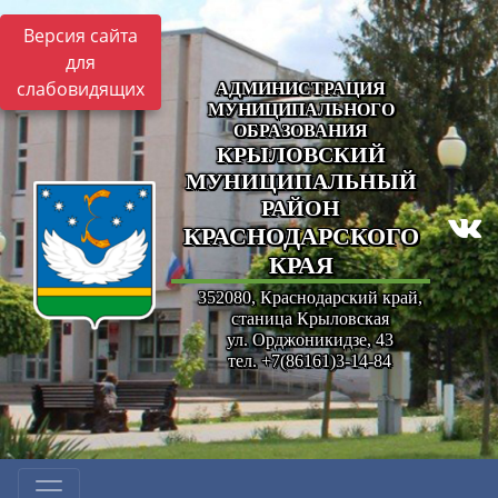
Версия сайта
для
слабовидящих
АДМИНИСТРАЦИЯ
МУНИЦИПАЛЬНОГО
ОБРАЗОВАНИЯ
КРЫЛОВСКИЙ
МУНИЦИПАЛЬНЫЙ
РАЙОН
КРАСНОДАРСКОГО
КРАЯ
352080, Краснодарский край,
станица Крыловская
ул. Орджоникидзе, 43
тел. +7(86161)3-14-84