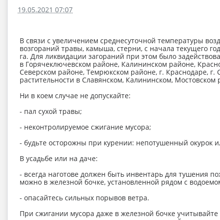
19.05.2021 07:07
В связи с увеличением среднесуточной температуры воз
возгораний травы, камыша, стерни, с начала текущего г
га. Для ликвидации загораний при этом было задействов
в Горячеключевском районе, Калининском районе, Красн
Северском районе, Темрюкском районе, г. Краснодаре, г.
растительности в Славянском, Калининском, Мостовском 
Ни в коем случае не допускайте:
- пал сухой травы;
- неконтролируемое сжигание мусора;
- будьте осторожны при курении: непотушенный окурок и
В усадьбе или на даче:
- всегда наготове должен быть инвентарь для тушения пож
можно в железной бочке, установленной рядом с водоемом
- опасайтесь сильных порывов ветра.
При сжигании мусора даже в железной бочке учитывайте 