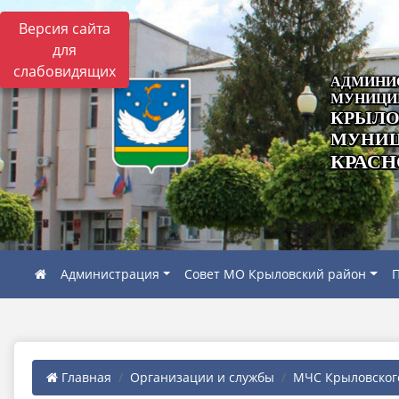
Версия сайта
для
слабовидящих
АДМИНИ
МУНИЦИ
КРЫЛО
МУНИЦ
КРАСН
Администрация
Совет МО Крыловский район
П
Главная
Организации и службы
МЧС Крыловског