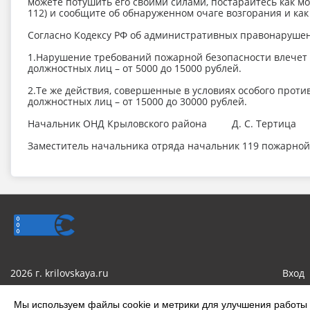
можете потушить его своими силами, постарайтесь как мо
112) и сообщите об обнаруженном очаге возгорания и как 
Согласно Кодексу РФ об административных правонарушения
1.Нарушение требований пожарной безопасности влечет 
должностных лиц – от 5000 до 15000 рублей.
2.Те же действия, совершенные в условиях особого прот
должностных лиц – от 15000 до 30000 рублей.
Начальник ОНД Крыловского района Д. С. Тертица
Заместитель начальника отряда начальник 119 пожарной
2026 г. krilovskaya.ru
Вход
Сделано на KubCMS
Мы используем файлы cookie и метрики для улучшения работы с