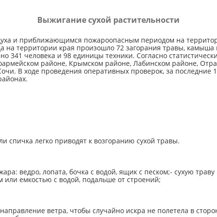
Выжигание сухой растительности
духа и приближающимся пожароопасным периодом на территори
ода на территории края произошло 72 загорания травы, камыша
ано 341 человека и 98 единицы техники. Согласно статистиче
оармейском районе, Крымском районе, Лабинском районе, Отра
 Сочи. В ходе проведения оперативных проверок, за последние
районах.
ли спичка легко приводят к возгоранию сухой травы.
ара: ведро, лопата, бочка с водой, ящик с песком;- сухую траву
 или емкостью с водой, подальше от строений;
направление ветра, чтобы случайно искра не полетела в сторон