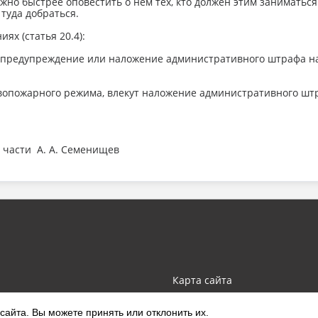
жно быстрее оповестить о нем тех, кто должен этим заниматься
туда добраться.
х (статья 20.4):
предупреждение или наложение административного штрафа на г
ивопожарного режима, влекут наложение административного штра
 части А. А. Семенищев
Карта сайта
айта. Вы можете принять или отклонить их.