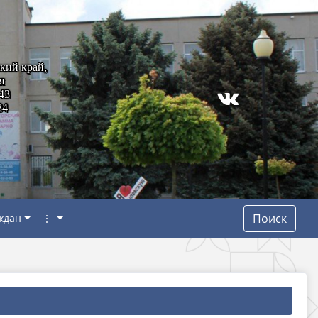
кий край,
я
43
84
Поиск
ждан
⋮