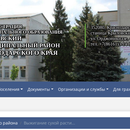
СТРАЦИЯ
352080, Краснодарс
ПАЛЬНОГО ОБРАЗОВАНИЯ
станица Крыловска
ВСКИЙ
ул. Орджоникидзе, 
тел. +7(86161)3-14-
ИПАЛЬНЫЙ РАЙОН
ОДАРСКОГО КРАЯ
оселения
Документы
Организации и службы
Для гра
о района
Выжигание сухой расти...