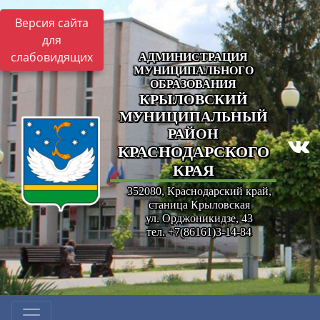
Версия сайта
для
слабовидящих
АДМИНИСТРАЦИЯ
МУНИЦИПАЛЬНОГО
ОБРАЗОВАНИЯ
КРЫЛОВСКИЙ
МУНИЦИПАЛЬНЫЙ
РАЙОН
КРАСНОДАРСКОГО
КРАЯ
352080, Краснодарский край,
станица Крыловская
ул. Орджоникидзе, 43
тел. +7(86161)3-14-84