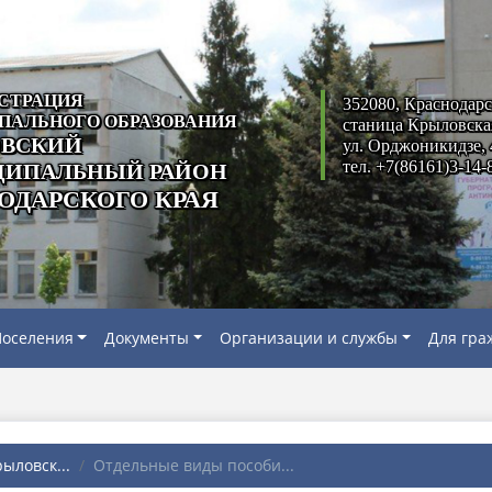
СТРАЦИЯ
352080, Краснодарс
ПАЛЬНОГО ОБРАЗОВАНИЯ
станица Крыловска
ВСКИЙ
ул. Орджоникидзе, 
тел. +7(86161)3-14-
ИПАЛЬНЫЙ РАЙОН
ОДАРСКОГО КРАЯ
оселения
Документы
Организации и службы
Для гра
ыловск...
Отдельные виды пособи...