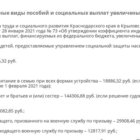
ные виды пособий и социальных выплат увеличены 
руда и социального развития Краснодарского края в Крыловск
28 января 2021 года № 73 «Об утверждении коэффициента индек
х выплат, финансируемых из федерального бюджета, увеличены 
 детей, предоставляемые управлением социальной защиты насе
,32 руб.
тание в семью при всех формах устройства – 18886,32 руб. (ес
е 1 февраля 2021 года);
т и братьев и (или) сестер – 144306,88 руб. (если решение суд
082,85 руб.;
его, призванного на военную службу по призыву – 29908,46 ру
одящего военную службу по призыву – 12817,91 руб.;