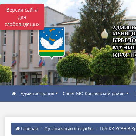
Версия сайта
для
слабовидящих
АДМИНИ
МУНИЦИ
КРЫЛО
МУНИЦ
КРАСН
Администрация
Совет МО Крыловский район
П
Главная
Организации и службы
ГКУ КК УСЗН В Кр