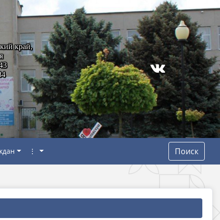
кий край,
я
43
84
Поиск
ждан
⋮