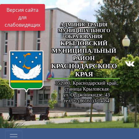
Версия сайта
для
слабовидящих
АДМИНИСТРАЦИЯ
МУНИЦИПАЛЬНОГО
ОБРАЗОВАНИЯ
КРЫЛОВСКИЙ
МУНИЦИПАЛЬНЫЙ
РАЙОН
КРАСНОДАРСКОГО
КРАЯ
352080, Краснодарский край,
станица Крыловская
ул. Орджоникидзе, 43
тел. +7(86161)3-14-84