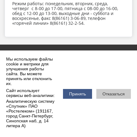
Режим работы: понедельник, вторник, среда,
четверг с 8-00 до 17-00, пятница с 08-00 до 16-00,
обед с 12-00 до 13-00, выходные дни - суббота и
воскресенье, факс 8(86161) 3-06-89, телефон
«горячей линии» 8(86161) 32-2-54.
Мы используем файлы
cookie и метрики для
улучшения работы
сайта. Вы можете
принять или отклонить
2026 г. krilovskaya.ru
их.
Вход
Карта сайта
Сайт использует
Политика обработки персональных данных
Принять
Отказаться
сервисы веб-аналитики:
Аналитическую систему
Сделано на KubCMS
«Спутник» ПАО
Разработка и поддержка
«Ростелеком» (191167,
город Санкт-Петербург,
Синопская наб, д. 14
литера А)