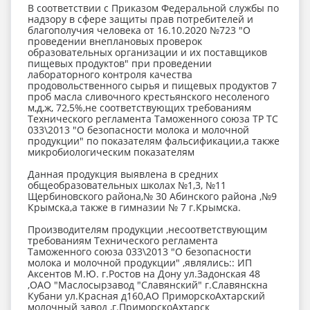
В соответствии с Приказом Федеральной службы по
надзору в сфере защиты прав потребителей и
благополучия человека от 16.10.2020 №723 "О
проведении внеплановых проверок
образовательных организации и их поставщиков
пищевых продуктов" при проведении
лабораторного контроля качества
продовольственного сырья и пищевых продуктов 7
проб масла сливочного крестьянского несоленого
м,д,ж, 72,5%,не соответствующих требованиям
Технического регламента Таможенного союза ТР ТС
033\2013 "О безопасности молока и молочной
продукции" по показателям фальсификации,а также
микробиологическим показателям
Данная продукция выявлена в средних
общеобразовательных школах №1,3, №11
Щербиновского района,№ 30 Абинского района ,№9
Крымска,а также в гимназии № 7 г.Крымска.
Производителям продукции ,несоответствующим
требованиям Технического регламента
Таможенного союза 033\2013 "О безопасности
молока и молочной продукции" ,являлись:: ИП
Аксентов М.Ю. г.Ростов на Дону ул.Задонская 48
,ОАО "Маслосырзавод "Славянский" г.Славянскна
Кубани ул.Красная д160,АО ПриморскоАхтарский
молочный завод ,г.ПриморскоАхтарск