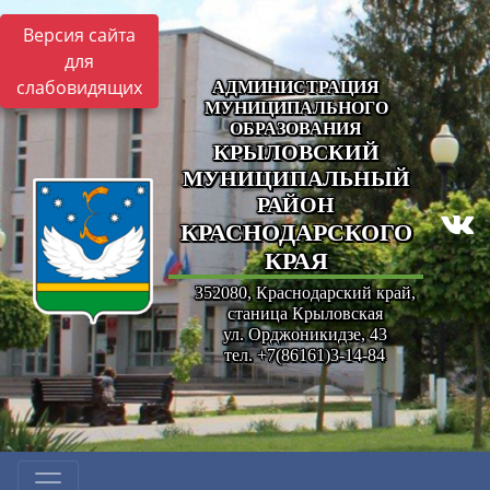
Версия сайта
для
слабовидящих
АДМИНИСТРАЦИЯ
МУНИЦИПАЛЬНОГО
ОБРАЗОВАНИЯ
КРЫЛОВСКИЙ
МУНИЦИПАЛЬНЫЙ
РАЙОН
КРАСНОДАРСКОГО
КРАЯ
352080, Краснодарский край,
станица Крыловская
ул. Орджоникидзе, 43
тел. +7(86161)3-14-84