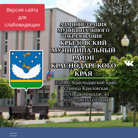
Версия сайта
для
слабовидящих
АДМИНИСТРАЦИЯ
МУНИЦИПАЛЬНОГО
ОБРАЗОВАНИЯ
КРЫЛОВСКИЙ
МУНИЦИПАЛЬНЫЙ
РАЙОН
КРАСНОДАРСКОГО
КРАЯ
352080, Краснодарский край,
станица Крыловская
ул. Орджоникидзе, 43
тел. +7(86161)3-14-84