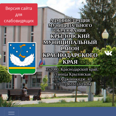
Версия сайта
для
слабовидящих
АДМИНИСТРАЦИЯ
МУНИЦИПАЛЬНОГО
ОБРАЗОВАНИЯ
КРЫЛОВСКИЙ
МУНИЦИПАЛЬНЫЙ
РАЙОН
КРАСНОДАРСКОГО
КРАЯ
352080, Краснодарский край,
станица Крыловская
ул. Орджоникидзе, 43
тел. +7(86161)3-14-84