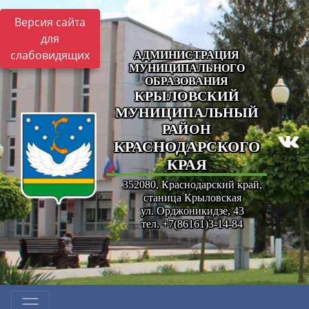
Версия сайта
для
слабовидящих
АДМИНИСТРАЦИЯ
МУНИЦИПАЛЬНОГО
ОБРАЗОВАНИЯ
КРЫЛОВСКИЙ
МУНИЦИПАЛЬНЫЙ
РАЙОН
КРАСНОДАРСКОГО
КРАЯ
352080, Краснодарский край,
станица Крыловская
ул. Орджоникидзе, 43
тел. +7(86161)3-14-84