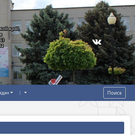
кий край,
я
43
84
Поиск
ждан
⋮