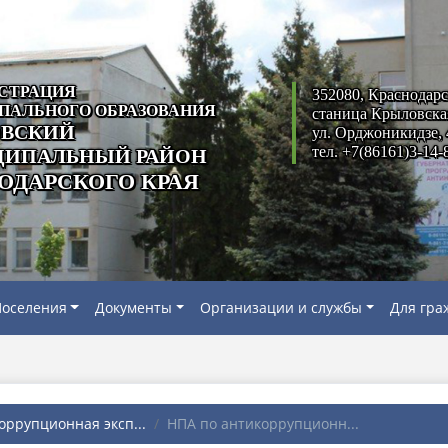
СТРАЦИЯ
352080, Краснодарс
ПАЛЬНОГО ОБРАЗОВАНИЯ
станица Крыловска
ВСКИЙ
ул. Орджоникидзе, 
тел. +7(86161)3-14-
ИПАЛЬНЫЙ РАЙОН
ОДАРСКОГО КРАЯ
оселения
Документы
Организации и службы
Для гра
оррупционная эксп...
НПА по антикоррупционн...