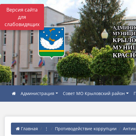
Версия сайта
для
слабовидящих
АДМИНИ
МУНИЦИ
КРЫЛО
МУНИЦ
КРАСН
Администрация
Совет МО Крыловский район
П
Главная
⋮
Противодействие коррупции
Антик