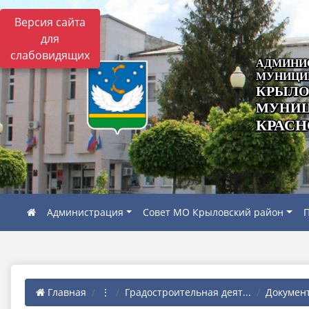
Версия сайта
для
слабовидящих
АДМИНИ
МУНИЦИ
КРЫЛО
МУНИЦ
КРАСН
Администрация
Совет МО Крыловский район
П
Главная
⋮
Градостроительная деят...
Документ