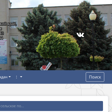
кий край,
я
43
84
Поиск
ждан
⋮
сельское по...