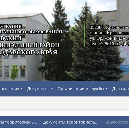
СТРАЦИЯ
352080, Краснодарс
ПАЛЬНОГО ОБРАЗОВАНИЯ
станица Крыловска
ВСКИЙ
ул. Орджоникидзе, 
тел. +7(86161)3-14-
ИПАЛЬНЫЙ РАЙОН
ОДАРСКОГО КРАЯ
оселения
Документы
Организации и службы
Для гра
ы территориаль...
Документы территориаль...
Крыловское 