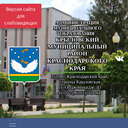
Версия сайта
для
слабовидящих
АДМИНИСТРАЦИЯ
МУНИЦИПАЛЬНОГО
ОБРАЗОВАНИЯ
КРЫЛОВСКИЙ
МУНИЦИПАЛЬНЫЙ
РАЙОН
КРАСНОДАРСКОГО
КРАЯ
352080, Краснодарский край,
станица Крыловская
ул. Орджоникидзе, 43
тел. +7(86161)3-14-84