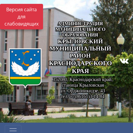
Версия сайта
для
слабовидящих
АДМИНИСТРАЦИЯ
МУНИЦИПАЛЬНОГО
ОБРАЗОВАНИЯ
КРЫЛОВСКИЙ
МУНИЦИПАЛЬНЫЙ
РАЙОН
КРАСНОДАРСКОГО
КРАЯ
352080, Краснодарский край,
станица Крыловская
ул. Орджоникидзе, 43
тел. +7(86161)3-14-84