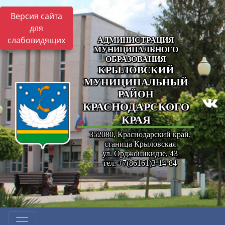
Версия сайта
для
слабовидящих
АДМИНИСТРАЦИЯ
МУНИЦИПАЛЬНОГО
ОБРАЗОВАНИЯ
КРЫЛОВСКИЙ
МУНИЦИПАЛЬНЫЙ
РАЙОН
КРАСНОДАРСКОГО
КРАЯ
352080, Краснодарский край,
станица Крыловская
ул. Орджоникидзе, 43
тел. +7(86161)3-14-84