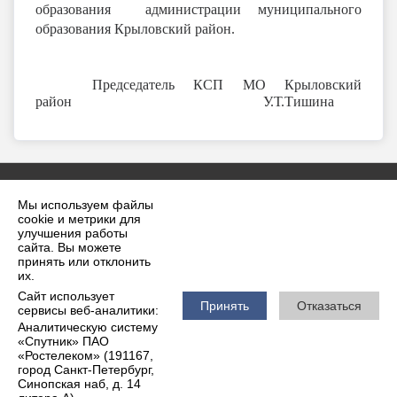
образования администрации муниципального
образования Крыловский район.
Председатель КСП МО Крыловский
район У.Т.Тишина
Мы используем файлы
cookie и метрики для
улучшения работы
сайта. Вы можете
принять или отклонить
2026 г. krilovskaya.ru
их.
Вход
Карта сайта
Сайт использует
Политика обработки персональных данных
Принять
Отказаться
сервисы веб-аналитики:
Аналитическую систему
Сделано на KubCMS
«Спутник» ПАО
Разработка и поддержка
«Ростелеком» (191167,
город Санкт-Петербург,
Синопская наб, д. 14