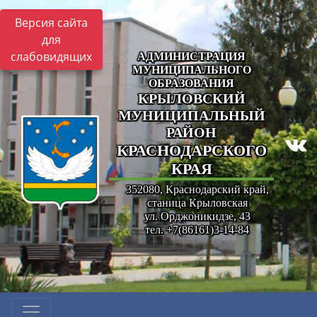
Версия сайта
для
слабовидящих
АДМИНИСТРАЦИЯ
МУНИЦИПАЛЬНОГО
ОБРАЗОВАНИЯ
КРЫЛОВСКИЙ
МУНИЦИПАЛЬНЫЙ
РАЙОН
КРАСНОДАРСКОГО
КРАЯ
352080, Краснодарский край,
станица Крыловская
ул. Орджоникидзе, 43
тел. +7(86161)3-14-84