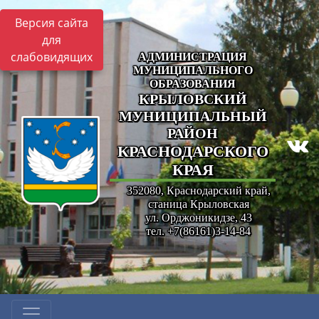
Версия сайта
для
слабовидящих
АДМИНИСТРАЦИЯ
МУНИЦИПАЛЬНОГО
ОБРАЗОВАНИЯ
КРЫЛОВСКИЙ
МУНИЦИПАЛЬНЫЙ
РАЙОН
КРАСНОДАРСКОГО
КРАЯ
352080, Краснодарский край,
станица Крыловская
ул. Орджоникидзе, 43
тел. +7(86161)3-14-84