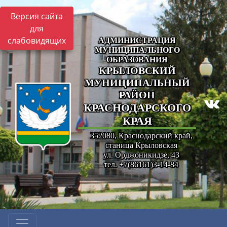
Версия сайта
для
слабовидящих
АДМИНИСТРАЦИЯ
МУНИЦИПАЛЬНОГО
ОБРАЗОВАНИЯ
КРЫЛОВСКИЙ
МУНИЦИПАЛЬНЫЙ
РАЙОН
КРАСНОДАРСКОГО
КРАЯ
352080, Краснодарский край,
станица Крыловская
ул. Орджоникидзе, 43
тел. +7(86161)3-14-84