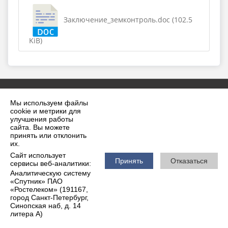
Заключение_земконтроль.doc (102.5
KiB)
Мы используем файлы
cookie и метрики для
улучшения работы
сайта. Вы можете
принять или отклонить
2026 г. krilovskaya.ru
их.
Вход
Карта сайта
Сайт использует
Политика обработки персональных данных
Принять
Отказаться
сервисы веб-аналитики:
Аналитическую систему
Сделано на KubCMS
«Спутник» ПАО
Разработка и поддержка
«Ростелеком» (191167,
город Санкт-Петербург,
Синопская наб, д. 14
литера А)