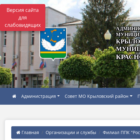
Версия сайта
для
слабовидящих
АДМИНИ
МУНИЦИ
КРЫЛО
МУНИЦ
КРАСН
Администрация
Совет МО Крыловский район
П
Главная
Организации и службы
Филиал ППК "Роск