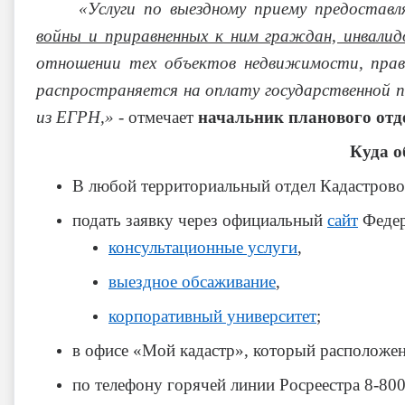
«Услуги по выездному приему предостав
войны и приравненных к ним граждан, инвалидов
отношении тех объектов недвижимости, прав
распространяется на оплату государственной п
из ЕГРН,»
- отмечает
начальник планового отд
Куда о
В любой территориальный отдел Кадастрово
подать заявку через официальный
сайт
Федер
консультационные услуги
,
выездное обсаживание
,
корпоративный университет
;
в офисе «Мой кадастр», который расположе
по телефону горячей линии Росреестра 8-800