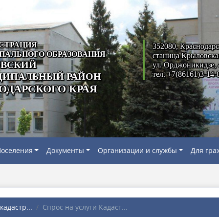
СТРАЦИЯ
352080, Краснодарс
ПАЛЬНОГО ОБРАЗОВАНИЯ
станица Крыловска
ВСКИЙ
ул. Орджоникидзе, 
тел. +7(86161)3-14-
ИПАЛЬНЫЙ РАЙОН
ОДАРСКОГО КРАЯ
оселения
Документы
Организации и службы
Для гра
адастр...
Спрос на услуги Кадаст...