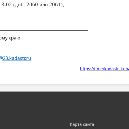
3-02 (доб. 2060 или 2061);
____________________________________________
ому краю
@23.kadastr.ru
https://t.me/kadastr_kub
Карта сайта