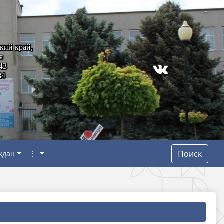
кий край,
я
43
84
Поиск
ждан
⋮