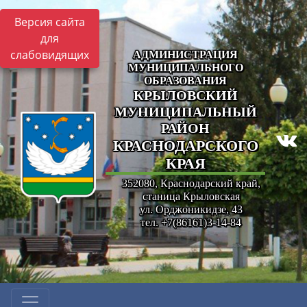
Версия сайта
для
слабовидящих
АДМИНИСТРАЦИЯ
МУНИЦИПАЛЬНОГО
ОБРАЗОВАНИЯ
КРЫЛОВСКИЙ
МУНИЦИПАЛЬНЫЙ
РАЙОН
КРАСНОДАРСКОГО
КРАЯ
352080, Краснодарский край,
станица Крыловская
ул. Орджоникидзе, 43
тел. +7(86161)3-14-84