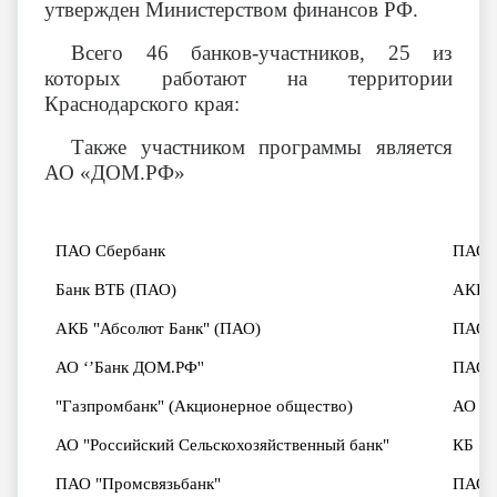
утвержден Министерством финансов РФ.
Всего 46 банков-участников, 25 из
которых работают на территории
Краснодарского края:
Также участником программы является
АО «ДОМ.РФ»
ПАО Сбербанк
ПАО 
Банк ВТБ (ПАО)
АКБ 
АКБ "Абсолют Банк" (ПАО)
ПАО 
АО
‘’
Банк ДОМ.РФ''
ПАО К
"Газпромбанк" (Акционерное общество)
АО "Ю
АО "Российский Сельскохозяйственный банк"
КБ "К
ПАО "Промсвязьбанк"
ПАО "