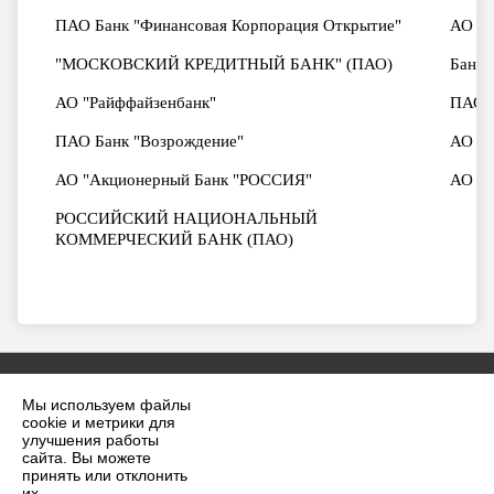
ПАО Банк "Финансовая Корпорация Открытие"
АО Ба
"МОСКОВСКИЙ КРЕДИТНЫЙ БАНК" (ПАО)
Банк
АО "Райффайзенбанк"
ПАО "
ПАО Банк "Возрождение"
АО "В
АО "Акционерный Банк "РОССИЯ"
АО "
РОССИЙСКИЙ НАЦИОНАЛЬНЫЙ
КОММЕРЧЕСКИЙ БАНК (ПАО)
Мы используем файлы
cookie и метрики для
улучшения работы
сайта. Вы можете
принять или отклонить
2026 г. krilovskaya.ru
их.