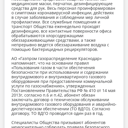
медицинские маски, перчатки, дезинфицирующие
средства для рук. Весь персонал проинформирован
о симптомах коронавирусной инфекции, действиях
в случае заболевания и соблюдении мер личной
профилактики. Все служебные помещения и
транспорт Общества еженедельно проходят
дезинфекцию, все контактные поверхности офиса
обрабатываются хлорсодержащими
обеззараживающими средствами, а также
непрерывно ведется обеззараживание воздуха с
помощью бактерицидных рециркуляторов.
АО «Газпром газораспределение Краснодар»
напоминает, что на основании правил
«Пользования газом в части обеспечения
безопасности при использовании и содержании
внутридомового и внутриквартирного газового
оборудования при предоставлении коммунальной
услуги по газоснабжению», утвержденных
Постановлением Правительства РФ № 410 от 14 мая
2013г, согласно п.6 и п.42, абонент обязан
заключать договор о техническом обслуживании
внутридомового газового оборудования и аварийно-
диспетчерском обеспечении (ТО ВДГО). Согласно
договору, ТО ВДГО проводится один раз в год.
Специалисты Общества призывают абонентов
неукоснительно соблюдать правила безопасного