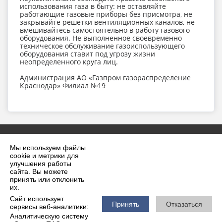
использования газа в быту: не оставляйте
работающие газовые приборы без присмотра, не
закрывайте решетки вентиляционных каналов, не
вмешивайтесь самостоятельно в работу газового
оборудования. Не выполненное своевременно
техническое обслуживание газоиспользующего
оборудования ставит под угрозу жизни
неопределенного круга лиц.
Администрация АО «Газпром газораспределение
Краснодар» Филиал №19
Мы используем файлы
cookie и метрики для
улучшения работы
сайта. Вы можете
принять или отклонить
2026 г. krilovskaya.ru
их.
Вход
Карта сайта
Сайт использует
Политика обработки персональных данных
Принять
Отказаться
сервисы веб-аналитики:
Аналитическую систему