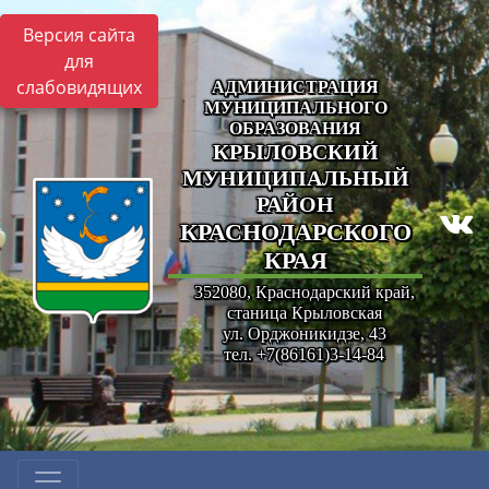
Версия сайта
для
слабовидящих
АДМИНИСТРАЦИЯ
МУНИЦИПАЛЬНОГО
ОБРАЗОВАНИЯ
КРЫЛОВСКИЙ
МУНИЦИПАЛЬНЫЙ
РАЙОН
КРАСНОДАРСКОГО
КРАЯ
352080, Краснодарский край,
станица Крыловская
ул. Орджоникидзе, 43
тел. +7(86161)3-14-84